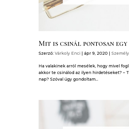
Mit is csinál pontosan eg
Szerző:
Várkoly Enci
|
ápr 9, 2020
|
Személy
Ha valakinek arról mesélek, hogy mivel fogl
akkor te csinálod az ilyen hirdetéseket?⁣ –
nap?⁣ Szóval úgy gondoltam...