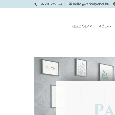
+36 20 375 6748
hello@varkolyenci.hu
KEZDŐLAP
RÓLAM