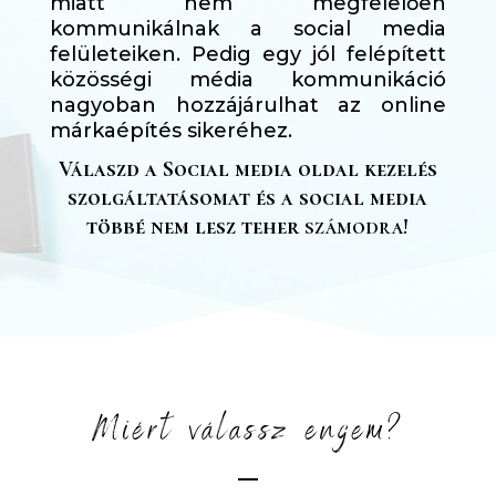
miatt nem megfelelően
kommunikálnak a social media
felületeiken. Pedig egy jól felépített
közösségi média kommunikáció
nagyoban hozzájárulhat az online
márkaépítés sikeréhez.
Válaszd a Social media oldal kezelés
szolgáltatásomat
és a social media
többé nem lesz teher
számodra!
Miért válassz engem?