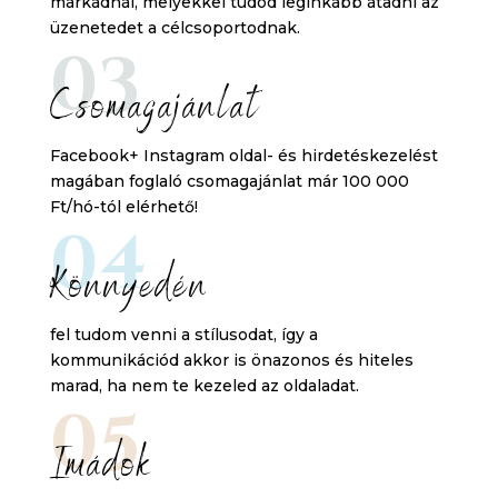
márkádnál, melyekkel tudod leginkább átadni az
üzenetedet a célcsoportodnak.
03
Csomagajánlat
Facebook+ Instagram oldal- és hirdetéskezelést
magában foglaló csomagajánlat már 100 000
Ft/hó-tól elérhető!
04
Könnyedén
fel tudom venni a stílusodat, így a
kommunikációd akkor is önazonos és hiteles
marad, ha nem te kezeled az oldaladat.
05
Imádok