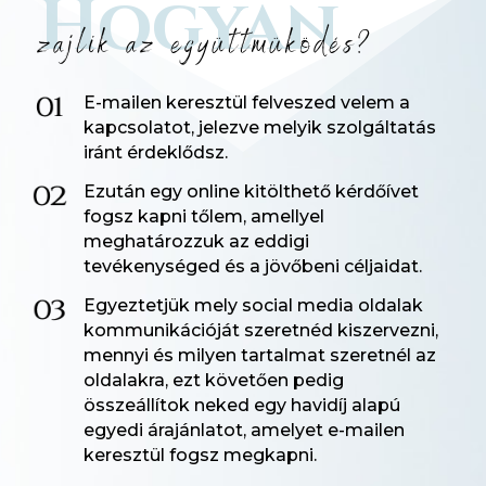
Hogyan
zajlik az együttmüködés?
E-mailen keresztül felveszed velem a
kapcsolatot, jelezve melyik szolgáltatás
iránt érdeklődsz.
Ezután egy online kitölthető kérdőívet
fogsz kapni tőlem, amellyel
meghatározzuk az eddigi
tevékenységed és a jövőbeni céljaidat.
Egyeztetjük mely social media oldalak
kommunikációját szeretnéd kiszervezni,
mennyi és milyen tartalmat szeretnél az
oldalakra, ezt követően pedig
összeállítok neked egy havidíj alapú
egyedi árajánlatot, amelyet e-mailen
keresztül fogsz megkapni.