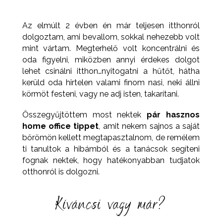
Az elmúlt 2 évben én már teljesen itthonról
dolgoztam, ami bevallom, sokkal nehezebb volt
mint vártam. Megterhelő volt koncentrálni és
oda figyelni, miközben annyi érdekes dolgot
lehet csinálni itthon…nyitogatni a hűtőt, hátha
kerüld oda hirtelen valami finom nasi, neki állni
körmöt festeni, vagy ne adj isten, takarítani.
Összegyűjtöttem most nektek
pár hasznos
home office tippet
, amit nekem sajnos a saját
bőrömön kellett megtapasztalnom, de remélem
ti tanultok a hibámból és a tanácsok segíteni
fognak nektek, hogy hatékonyabban tudjatok
otthonról is dolgozni.
Kíváncsi vagy már?