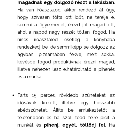
magadnak egy dolgozó részt a lakásban
.
Ha van íróasztalod, akkor rendezd át úgy,
hogy szívesen tölts ott időt, ne terelje el
semmi a figyelmedet, érezd jól magad ott,
ahol a napod nagy részét tölteni fogod. Ha
nincs íróasztalod, esetleg a konyhába
rendezkedj be, de semmiképp se dolgozz az
ágyban, pizsamában fekve, mert sokkal
kevésbé fogod produktívnak érezni magad,
illetve nehezen lesz elhatárolható a pihenés
és a munka.⁣⁣
Tarts 15 perces, rövidebb szüneteket az
idősávok között, illetve egy hosszabb
ebédszünetet. Állíts be emlékeztetőt a
telefonodon és ha szól, tedd félre picit a
munkát és
pihenj, egyél, töltődj fel
. Ha