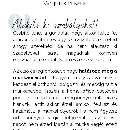
Vágjunk is bele!
01
Alakíts ki szabályokat!
Csábító lehet a gondolat, hogy akkor kelsz fel
amikor szeretnél és úgy szervezeted az életed
ahogy szeretnéd, de ha nem alakítasz ki
szabályokat saját magadnak, könnyen
elúszhatsz a feladatokban és a szervezésben.
Az első és legfontosabb hogy
határozd meg a
munkaóráidat.
Legyen megszabva mikor
kezdesz el otthonról dolgozni, és meddig tart a
munkanapod, hiszen a home office esetében
pont az a kellemes, megkönnyebbült érzés
hiányzik, amit akkor érzel amikor felállsz és
hazamész a munkahelyedről. Ha nem figyelsz
oda, könnyen végig dolgozhatod az egész
napot, nem érzed igazán a munka végét, ezért