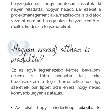
helyzetjelentést, hogy pontosan lássátok, ki
milyen feladattal hogyan haladt. Bár ezeket a
projektmanagement alkalmazásokba is tudjátok
vezetni, nem árt ha egy plusz helyzetjelentő e-
mailt is küldesz a folyamatokról.⁣⁣⁣
03
Hogyan maradj otthon is
produktív?
Ez az egyik legnehezebb kérdés, bevallom,
nekem is több hónapba telt, mire
hozzászoktam a teljes home office-hoz, így
szeretnék pár tippet adni ehhez, hogy neked
könnyebb legyen az átállás.⁣⁣⁣
Az első hogy mindenképp
alakíts ki