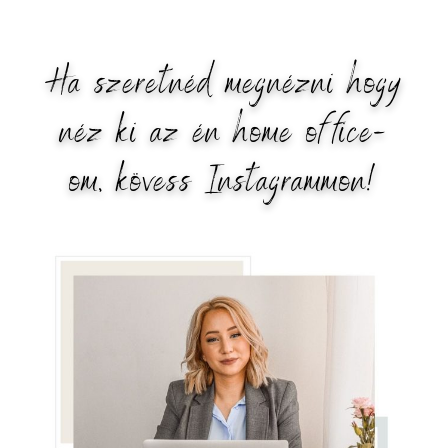
Ha szeretnéd megnézni hogy
néz ki az én home office-
om, kövess Instagrammon!