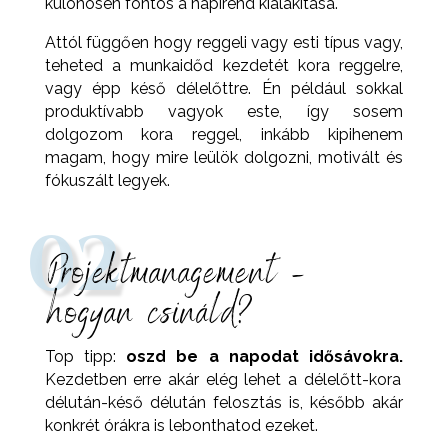
különösen fontos a napirend kialakítása.
Attól függően hogy reggeli vagy esti típus vagy,
teheted a munkaidőd kezdetét kora reggelre,
vagy épp késő délelőttre. Én például sokkal
produktívabb vagyok este, így sosem
dolgozom kora reggel, inkább kipihenem
magam, hogy mire leülök dolgozni, motivált és
fókuszált legyek.
02
Projektmanagement –
hogyan csináld?
Top tipp:
oszd be a napodat idősávokra.
Kezdetben erre akár elég lehet a délelőtt-kora
délután-késő délután felosztás is, később akár
konkrét órákra is lebonthatod ezeket.