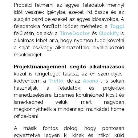
Próbáld felmérni az egyes feladatok mennyi
időt vesznek igénybe, ezeket írd össze és az
alapján oszd be ezeket az egyes idősávokba. A
feladatokra fordított idődet mérheted a
Toggl
felületén, de akár a
TimeDoctor
és
Clockify
is
alkalmas lehet arra, hogy nyomon tudd követni
a saját és/vagy alkalmazottaid, alvállalkozóid
munkaidejét.⁣
Projektmanagement segítő alkalmazások
közül is rengeteget találsz, az én személyes
kedvencem a
Trello
, de az
Asana
-t is sokan
használják a feladatok és projektek
menedzselésére. Érdemes körülnézned kicsit és
ismerkedned velük, mert nagyban
megkönnyíthetik a mindennapi munkádat home
office-ban!⁣⁣⁣
A másik fontos dolog, hogy pontosan
egyeztetve legyen ki, kinek és mikor küld