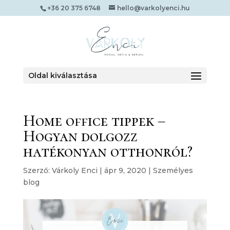
+36 20 375 6748
hello@varkolyenci.hu
Oldal kiválasztása
Home office tippek –
Hogyan dolgozz
hatékonyan otthonról?
Szerző:
Várkoly Enci
|
ápr 9, 2020
|
Személyes
blog