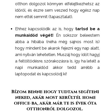
otthon dolgozol könnyen elfelejtkezhetsz az
időről, és észre sem veszed hogy egész nap
nem ettél semmit (tapasztalat). ⁣⁣⁣
Ehhez kapcsolódik az is, hogy
tartsd be a
munkaidőd végét!
Én sokszor beleestem
abba a hibába (néha még sajnos most is)
hogy mindent be akarok fejezni egy nap alatt,
ami nyilván lehetetlen. Muszáj hogy időt hagyj
a feltöltődésre, szórakozásra is, így ha letelt a
napi munkaidőd akkor tedd arrébb a
laptopodat és kapcsolódj ki!⁣⁣⁣
Bízom benne hogy tudtam segíteni
neked, akár most kerültél home
office-ba, akár már te is évek óta
otthonról dolgozol.