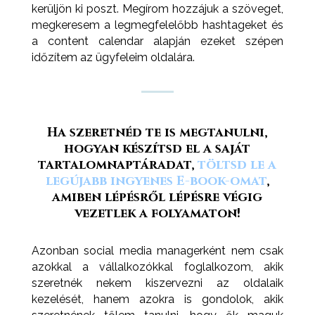
kerüljön ki poszt. Megírom hozzájuk a szöveget,
megkeresem a legmegfelelőbb hashtageket és
a content calendar alapján ezeket szépen
időzítem az ügyfeleim oldalára.
Ha szeretnéd te is megtanulni,
hogyan készítsd el a saját
tartalomnaptáradat,
töltsd le a
legújabb ingyenes E-book-omat
,
amiben lépésről lépésre végig
vezetlek a folyamaton!
Azonban social media managerként nem csak
azokkal a vállalkozókkal foglalkozom, akik
szeretnék nekem kiszervezni az oldalaik
kezelését, hanem azokra is gondolok, akik