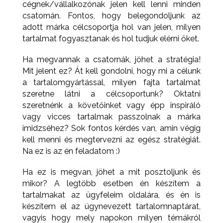
cégnek/vállalkozónak jelen kell lenni minden
csatornán. Fontos, hogy belegondoljunk az
adott márka célcsoportja hol van jelen, milyen
tartalmat fogyasztanak és hol tudjuk elérni őket.⁣
Ha megvannak a csatornák, jöhet a stratégia!
Mit jelent ez? Át kell gondolni, hogy mi a célunk
a tartalomgyártással, milyen fajta tartalmat
szeretne látni a célcsoportunk? Oktatni
szeretnénk a követőinket vagy épp inspiráló
vagy vicces tartalmak passzolnak a márka
imidzséhez? Sok fontos kérdés van, amin végig
kell menni és megtervezni az egész stratégiát.
Na ez is az én feladatom :)⁣
Ha ez is megvan, jöhet a mit posztoljunk és
mikor? A legtöbb esetben én készítem a
tartalmakat az ügyfeleim oldalára, és én is
készítem el az úgynevezett tartalomnaptárat,
vagyis hogy mely napokon milyen témákról