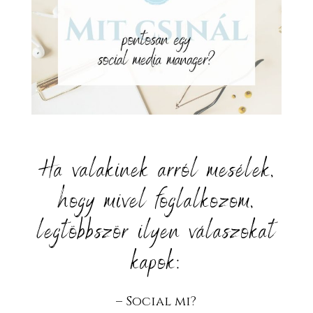
Ha valakinek arról mesélek,
hogy mivel foglalkozom,
legtöbbször ilyen válaszokat
kapok:⁣
– Social mi?