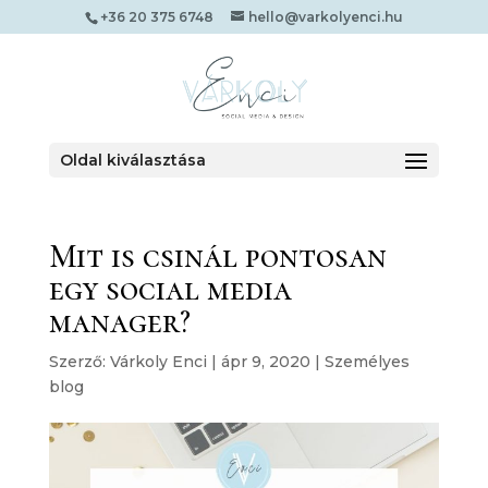
+36 20 375 6748
hello@varkolyenci.hu
Oldal kiválasztása
Mit is csinál pontosan
egy social media
manager?
Szerző:
Várkoly Enci
|
ápr 9, 2020
|
Személyes
blog