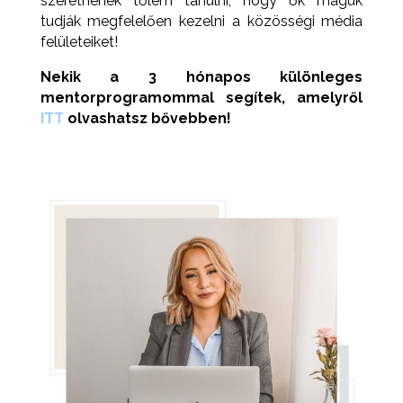
szeretnének tőlem tanulni, hogy ők maguk
tudják megfelelően kezelni a közösségi média
felületeiket!
Nekik a 3 hónapos különleges
mentorprogramommal segítek, amelyről
ITT
olvashatsz bővebben!