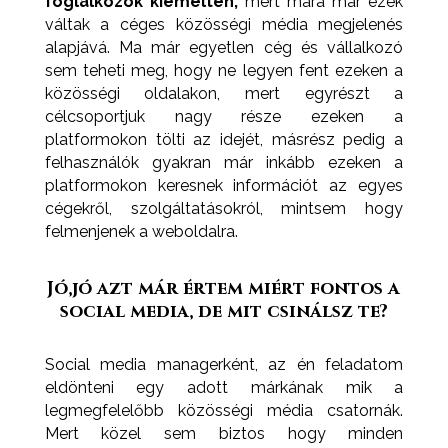
foglalkozok kiemelten,
mert mára már ezek
váltak a céges közösségi média megjelenés
alapjává. Ma már egyetlen cég és vállalkozó
sem teheti meg, hogy ne legyen fent ezeken a
közösségi oldalakon, mert egyrészt a
célcsoportjuk nagy része ezeken a
platformokon tölti az idejét, másrész pedig a
felhasználók gyakran már inkább ezeken a
platformokon keresnek információt az egyes
cégekről, szolgáltatásokról, mintsem hogy
felmenjenek a weboldalra.
Jó,jó azt már értem miért fontos a
social media, de mit csinálsz te?
Social media managerként, az én feladatom
eldönteni egy adott márkának mik a
legmegfelelőbb közösségi média csatornák.
Mert közel sem biztos hogy minden