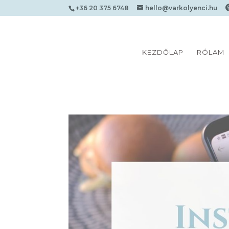
+36 20 375 6748
hello@varkolyenci.hu
KEZDŐLAP
RÓLAM