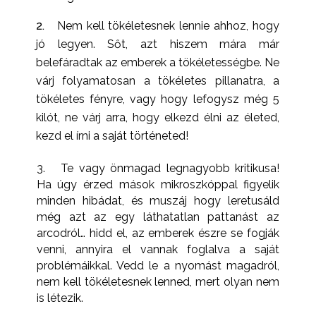
Nem kell tökéletesnek lennie ahhoz, hogy
jó legyen. Sőt, azt hiszem mára már
belefáradtak az emberek a tökéletességbe. Ne
várj folyamatosan a tökéletes pillanatra, a
tökéletes fényre, vagy hogy lefogysz még 5
kilót, ne várj arra, hogy elkezd élni az életed,
kezd el írni a saját történeted!
3.
Te vagy önmagad legnagyobb kritikusa!
Ha úgy érzed mások mikroszkóppal figyelik
minden hibádat, és muszáj hogy leretusáld
még azt az egy láthatatlan pattanást az
arcodról… hidd el, az emberek észre se fogják
venni, annyira el vannak foglalva a saját
problémáikkal. Vedd le a nyomást magadról,
nem kell tökéletesnek lenned, mert olyan nem
is létezik.