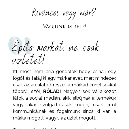
Kíváncsi vagy már?
Vágjunk is bele!
01
Építs márkát, ne csak
üzletet!
Itt most nem arra gondolok hogy csinálj egy
logót és találj ki egy márkanevet, mert mindezek
csak az arculatod részei, a márkád ennél sokkal
többről szól,
RÓLAD!
Nagyon sok vállalkozót
látok a social medián, akik elbújnak a termékük
vagy akár szolgáltatásuk mögé, csak erről
kommunikálnak és fogalmunk sincs ki van a
márka mögött, vagyis az üzlet mögött.