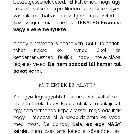
beszélgessenek veled.
El kell érned, hogy úgy
érezzék, nálad és a profilodon safe place helyen
vannak és bátran beszélgethetnek veled a
közösségi médián, mert te
TÉNYLEG kíváncsi
vagy a véleményükre.
Ahogy a nevében is benne van,
CALL
to action,
tehát neked kell hívnod őket és
kezdeményezned feléjük, hogy interakcióba
lépjenek veled.
De nem szabad túl hamar túl
sokat kérni.
Mit értek ez alatt?
Az egyik legnagyobb hiba, amit sok vállalkozó
oldalán látok, hogy kiposztolják a munkájukat
egy semmitmondó képaláírással, majd oda írják
hogy „Látogass el a weboldalamra és vedd
meg most”. De gondolj bele,
ez egy NAGY
kérés.
Nem csak arra kéred a követődet, aki