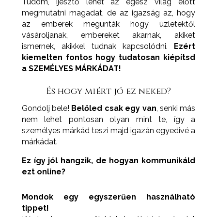
Tudom, ijesztő lehet az egész világ előtt
megmutatni magadat, de az igazság az, hogy
az emberek megunták hogy üzletektől
vásároljanak, embereket akarnak, akiket
ismernek, akikkel tudnak kapcsolódni.
Ezért
kiemelten fontos hogy tudatosan kiépítsd
a SZEMÉLYES MÁRKÁDAT!
És hogy miért jó ez neked?
Gondolj bele!
Belőled csak egy van
, senki más
nem lehet pontosan olyan mint te, így a
személyes márkád teszi majd igazán egyedivé a
márkádat.
Ez így jól hangzik, de hogyan kommunikáld
ezt online?
Mondok egy egyszerűen használható
tippet!