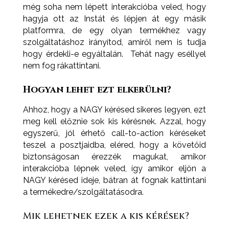
még soha nem lépett interakcióba veled, hogy
hagyja ott az Instát és lépjen át egy másik
platformra, de egy olyan termékhez vagy
szolgáltatáshoz irányítod, amiről nem is tudja
hogy érdekli-e egyáltalán. Tehát nagy eséllyel
nem fog rákattintani.
Hogyan lehet ezt elkerülni?
Ahhoz, hogy a NAGY kérésed sikeres legyen, ezt
meg kell előznie sok kis kérésnek. Azzal, hogy
egyszerű, jól érhető call-to-action kéréseket
teszel a posztjaidba, eléred, hogy a követőid
biztonságosan érezzék magukat, amikor
interakcióba lépnek veled, így amikor eljön a
NAGY kérésed ideje, bátran át fognak kattintani
a termékedre/szolgáltatásodra.
Mik lehetnek ezek a kis kérések?