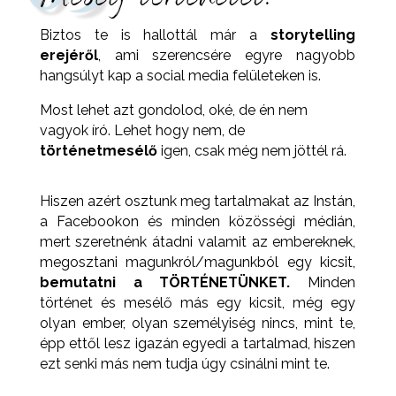
Biztos te is hallottál már a
storytelling
erejéről
, ami szerencsére egyre nagyobb
hangsúlyt kap a social media felületeken is.
Most lehet azt gondolod, oké, de én nem
vagyok író.
Lehet hogy nem, de
történetmesélő
igen, csak még nem jöttél rá.
Hiszen azért osztunk meg tartalmakat az Instán,
a Facebookon és minden közösségi médián,
mert szeretnénk átadni valamit az embereknek,
megosztani magunkról/magunkból egy kicsit,
bemutatni a TÖRTÉNETÜNKET.
Minden
történet és mesélő más egy kicsit, még egy
olyan ember, olyan személyiség nincs, mint te,
épp ettől lesz igazán egyedi a tartalmad, hiszen
ezt senki más nem tudja úgy csinálni mint te.