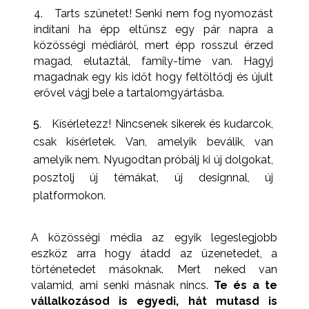
4.
Tarts szünetet! Senki nem fog nyomozást
indítani ha épp eltűnsz egy pár napra a
közösségi médiáról, mert épp rosszul érzed
magad, elutaztál, family-time van. Hagyj
magadnak egy kis időt hogy feltöltődj és újult
erővel vágj bele a tartalomgyártásba.
Kísérletezz! Nincsenek sikerek és kudarcok,
csak kísérletek. Van, amelyik beválik, van
amelyik nem. Nyugodtan próbálj ki új dolgokat,
posztolj új témákat, új designnal, új
platformokon.
A közösségi média az egyik legeslegjobb
eszköz arra hogy átadd az üzenetedet, a
történetedet másoknak. Mert neked van
valamid, ami senki másnak nincs.
Te és a te
vállalkozásod is egyedi, hát mutasd is