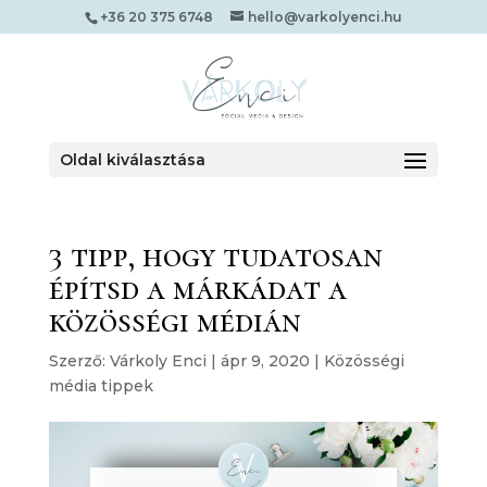
+36 20 375 6748
hello@varkolyenci.hu
Oldal kiválasztása
3 tipp, hogy tudatosan
építsd a márkádat a
közösségi médián
Szerző:
Várkoly Enci
|
ápr 9, 2020
|
Közösségi
média tippek