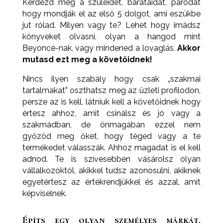
Kérdezd meg a szüleidet, barátaidat, párodat
hogy mondják el az első 5 dolgot, ami eszükbe
jut rólad. Milyen vagy te? Lehet hogy imádsz
könyveket olvasni, olyan a hangod mint
Beyoncé-nak, vagy mindened a lovaglás.
Akkor
mutasd ezt meg a követőidnek!
Nincs ilyen szabály hogy csak „szakmai
tartalmakat” oszthatsz meg az üzleti profilodon,
persze az is kell, látniuk kell a követőidnek hogy
értesz ahhoz, amit csinálsz és jó vagy a
szakmádban, de önmagában ezzel nem
győzöd meg őket, hogy téged vagy a te
termékedet válasszák. Ahhoz magadat is el kell
adnod. Te is szívesebben vásárolsz olyan
vállalkozóktól, akikkel tudsz azonosulni, akiknek
egyetértesz az értékrendjükkel és azzal, amit
képviselnek.
Építs egy olyan személyes márkát,