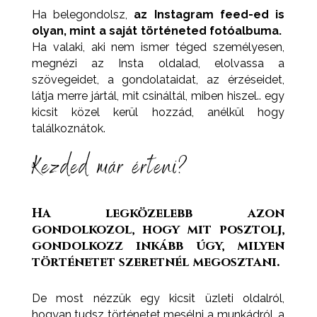
Ha belegondolsz,
az Instagram feed-ed is
olyan, mint a saját történeted fotóalbuma.
Ha valaki, aki nem ismer téged személyesen,
megnézi az Insta oldalad, elolvassa a
szövegeidet, a gondolataidat, az érzéseidet,
látja merre jártál, mit csináltál, miben hiszel.. egy
kicsit közel kerül hozzád, anélkül hogy
találkoznátok.
Kezded már érteni?
Ha legközelebb azon
gondolkozol, hogy mit posztolj,
gondolkozz inkább úgy, milyen
történetet szeretnél megosztani.
De most nézzük egy kicsit üzleti oldalról,
hogyan tudsz történetet mesélni a munkádról, a