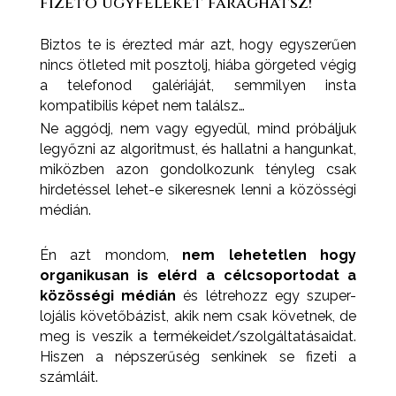
fizető ügyfeleket faraghatsz!
Biztos te is érezted már azt, hogy egyszerűen
nincs ötleted mit posztolj, hiába görgeted végig
a telefonod galériáját, semmilyen insta
kompatibilis képet nem találsz…
Ne aggódj, nem vagy egyedül, mind próbáljuk
legyőzni az algoritmust, és hallatni a hangunkat,
miközben azon gondolkozunk tényleg csak
hirdetéssel lehet-e sikeresnek lenni a közösségi
médián.
Én azt mondom,
nem lehetetlen hogy
organikusan is elérd a célcsoportodat a
közösségi médián
és létrehozz egy szuper-
lojális követőbázist, akik nem csak követnek, de
meg is veszik a termékeidet/szolgáltatásaidat.
Hiszen a népszerűség senkinek se fizeti a
számláit.