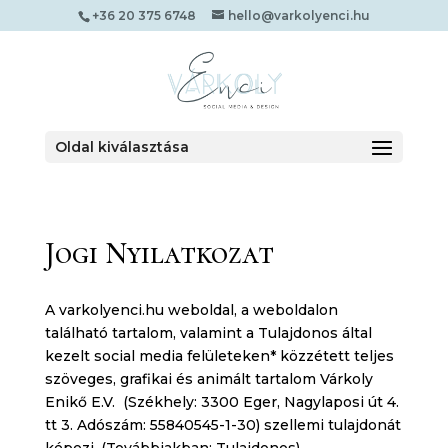
+36 20 375 6748
hello@varkolyenci.hu
Oldal kiválasztása
Jogi Nyilatkozat
A varkolyenci.hu weboldal, a weboldalon
található tartalom, valamint a Tulajdonos által
kezelt social media felületeken* közzétett teljes
szöveges, grafikai és animált tartalom Várkoly
Enikő E.V. (Székhely: 3300 Eger, Nagylaposi út 4.
tt 3. Adószám: 55840545-1-30) szellemi tulajdonát