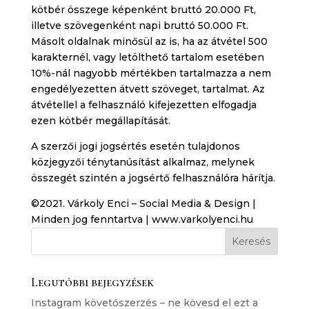
kötbér összege képenként bruttó 20.000 Ft,
illetve szövegenként napi bruttó 50.000 Ft.
Másolt oldalnak minősül az is, ha az átvétel 500
karakternél, vagy letölthető tartalom esetében
10%-nál nagyobb mértékben tartalmazza a nem
engedélyezetten átvett szöveget, tartalmat. Az
átvétellel a felhasználó kifejezetten elfogadja
ezen kötbér megállapítását.
A szerzői jogi jogsértés esetén tulajdonos
közjegyzői ténytanúsítást alkalmaz, melynek
összegét szintén a jogsértő felhasználóra hárítja.
©2021. Várkoly Enci – Social Media & Design |
Minden jog fenntartva | www.varkolyenci.hu
Legutóbbi bejegyzések
Instagram követőszerzés – ne kövesd el ezt a