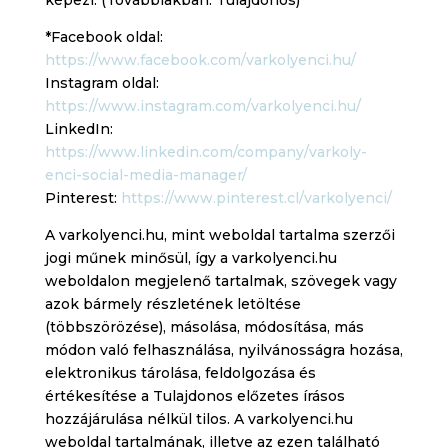
képezi. (Továbbiakban: Tulajdonos)
*Facebook oldal:
https://www.facebook.com/varkolyenci.hu/
Instagram oldal:
https://www.instagram.com/varkolyenci.hu/
LinkedIn:
https://www.linkedin.com/company/varkoly-
enci-social-media-manager/
Pinterest:
https://www.pinterest.cl/varkolyenci/
A varkolyenci.hu, mint weboldal tartalma szerzői
jogi műnek minősül, így a varkolyenci.hu
weboldalon megjelenő tartalmak, szövegek vagy
azok bármely részletének letöltése
(többszörözése), másolása, módosítása, más
módon való felhasználása, nyilvánosságra hozása,
elektronikus tárolása, feldolgozása és
értékesítése a Tulajdonos előzetes írásos
hozzájárulása nélkül tilos. A varkolyenci.hu
weboldal tartalmának, illetve az ezen található