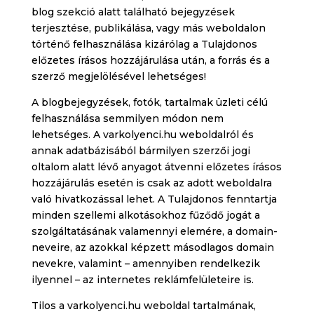
blog szekció alatt található bejegyzések
terjesztése, publikálása, vagy más weboldalon
történő felhasználása kizárólag a Tulajdonos
előzetes írásos hozzájárulása után, a forrás és a
szerző megjelölésével lehetséges!
A blogbejegyzések, fotók, tartalmak üzleti célú
felhasználása semmilyen módon nem
lehetséges. A varkolyenci.hu weboldalról és
annak adatbázisából bármilyen szerzői jogi
oltalom alatt lévő anyagot átvenni előzetes írásos
hozzájárulás esetén is csak az adott weboldalra
való hivatkozással lehet. A Tulajdonos fenntartja
minden szellemi alkotásokhoz fűződő jogát a
szolgáltatásának valamennyi elemére, a domain-
neveire, az azokkal képzett másodlagos domain
nevekre, valamint – amennyiben rendelkezik
ilyennel – az internetes reklámfelületeire is.
Tilos a varkolyenci.hu weboldal tartalmának,