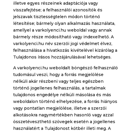
illetve egyes részeinek adaptációja vagy
visszafejtése; a felhasználói azonosítók és
jelszavak tisztességtelen módon történő
létesítése; bármely olyan alkalmazás használata,
amellyel a varkolyenci.hu weboldal vagy annak
bármely része módosítható vagy indexelhető. A
varkolyenci.hu név szerzői jogi védelmet élvez,
felhasználása a hivatkozás kivételével kizárólag a
Tulajdonos írásos hozzájárulásával lehetséges.
A varkolyenci.hu weboldalt böngésző felhasználó
tudomásul veszi, hogy a forrás megjelölése
nélküli akár részbeni vagy teljes egészben
történő jogellenes felhasználás, a tartalmak
tulajdonos engedélye nélküli másolása és más
weboldalon történő elhelyezése, a forrás hiányos
vagy pontatlan megjelölése, illetve a szerzői
alkotásokra nagymértékben hasonló vagy azzal
összetéveszthető szövegek esetén a jogellenes
használatért a Tulajdonost kötbér illeti meg. A