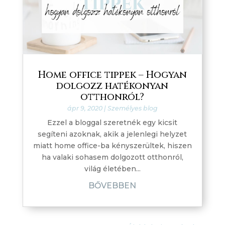
Home office tippek – Hogyan
dolgozz hatékonyan
otthonról?
ápr 9, 2020
|
Személyes blog
Ezzel a bloggal szeretnék egy kicsit
segíteni azoknak, akik a jelenlegi helyzet
miatt home office-ba kényszerültek, hiszen
ha valaki sohasem dolgozott otthonról,
világ életében...
BŐVEBBEN