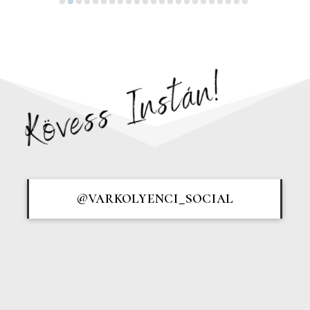
Kövess Instán!
@varkolyenci_social