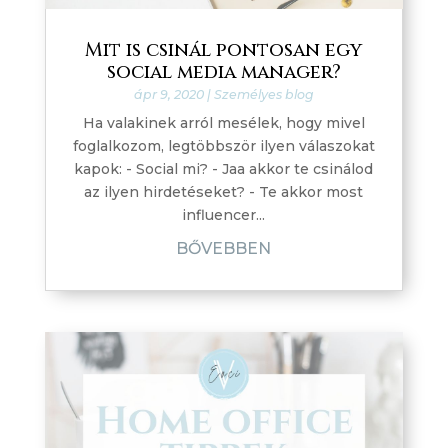
Mit is csinál pontosan egy
social media manager?
ápr 9, 2020
|
Személyes blog
Ha valakinek arról mesélek, hogy mivel
foglalkozom, legtöbbször ilyen válaszokat
kapok:⁣ - Social mi? - Jaa akkor te csinálod
az ilyen hirdetéseket?⁣ - Te akkor most
influencer...
BŐVEBBEN