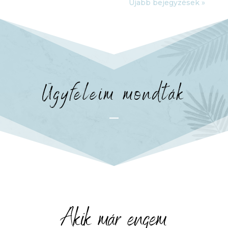
Újabb bejegyzések »
Ügyfeleim mondták
Akik már engem